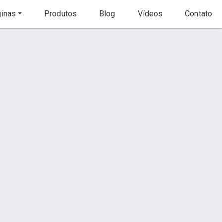
inas
Produtos
Blog
Vídeos
Contato
Início
Produto
-Horário
s
Contato