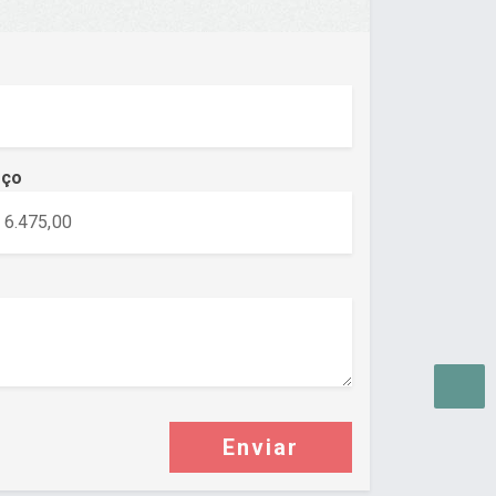
eço
Enviar