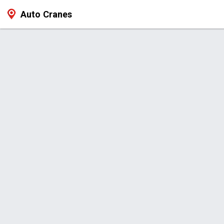
Auto Cranes
Produto > Bomba de Pistão 45cm³